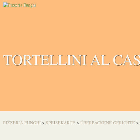
TORTELLINI AL CA
PIZZERIA FUNGHI
>
SPEISEKARTE
>
ÜBERBACKENE GERICHTE
>