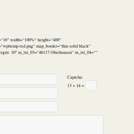
=“16″ width=“100%“ height=“400″
“wpttemp-red.png“ map_border=“thin solid black“
rgstr. 10″ m_txt_03=“46117 Oberhausen“ m_txt_04=““
Captcha:
13 + 14 =