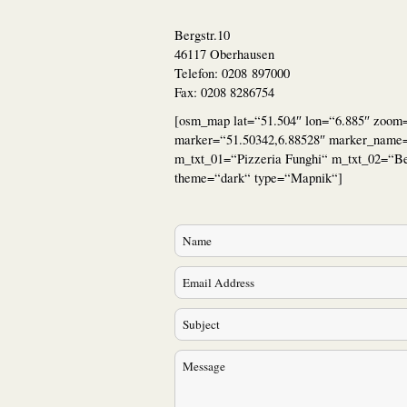
Bergstr.10
46117 Oberhausen
Telefon: 0208 897000
Fax: 0208 8286754
[osm_map lat=“51.504″ lon=“6.885″ zoom
marker=“51.50342,6.88528″ marker_name=
m_txt_01=“Pizzeria Funghi“ m_txt_02=“Be
theme=“dark“ type=“Mapnik“]