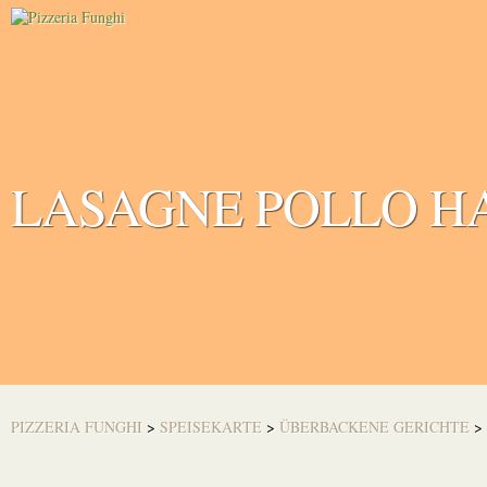
LASAGNE POLLO H
PIZZERIA FUNGHI
>
SPEISEKARTE
>
ÜBERBACKENE GERICHTE
>