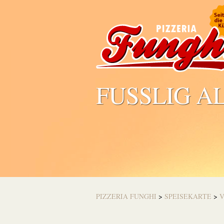
FUSSLIG A
PIZZERIA FUNGHI
>
SPEISEKARTE
>
V