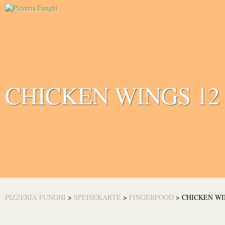
CHICKEN WINGS 12
PIZZERIA FUNGHI
>
SPEISEKARTE
>
FINGERFOOD
>
CHICKEN WI