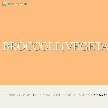
BROCCOLI (VEGETA
PIZZERIA FUNGHI
>
SPEISEKARTE
>
VEGETARISCHES
>
BROCCOL